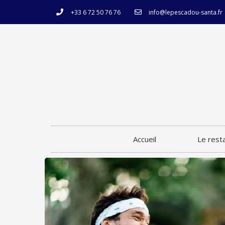
+33 6 72 50 76 76
info@lepescadou-santa.fr
Accueil
Le rest