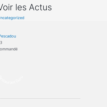
Voir les Actus
ncategorized
Pescadou
3
commandé
estaurant Guru